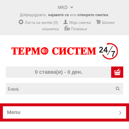
Добредојдовте,
најавете се
или
отворете сметка
.
Листа на желби (0)
Моја сметка
Шопинг
кошничка
Плаќање
0 ставка(и) - 0 ден.
Menu