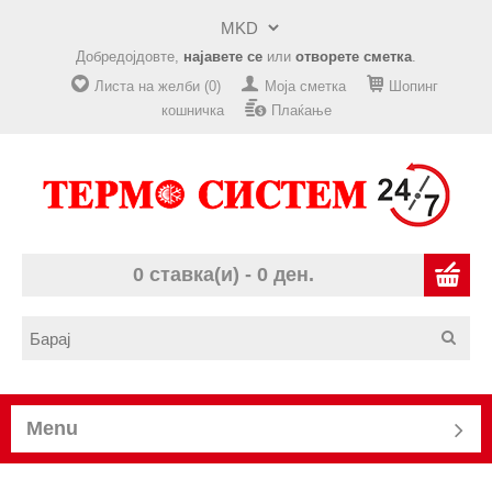
Добредојдовте,
најавете се
или
отворете сметка
.
Листа на желби (0)
Моја сметка
Шопинг
кошничка
Плаќање
0 ставка(и) - 0 ден.
Menu