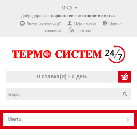
Добредојдовте,
најавете се
или
отворете сметка
.
Листа на желби (0)
Моја сметка
Шопинг
кошничка
Плаќање
0 ставка(и) - 0 ден.
Menu