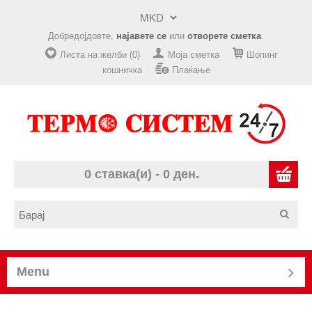
Добредојдовте,
најавете се
или
отворете сметка
.
Листа на желби (0)
Моја сметка
Шопинг
кошничка
Плаќање
0 ставка(и) - 0 ден.
Menu