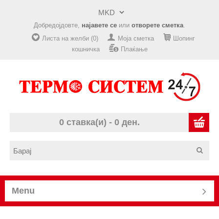
Добредојдовте,
најавете се
или
отворете сметка
.
Листа на желби (0)
Моја сметка
Шопинг
кошничка
Плаќање
0 ставка(и) - 0 ден.
Menu