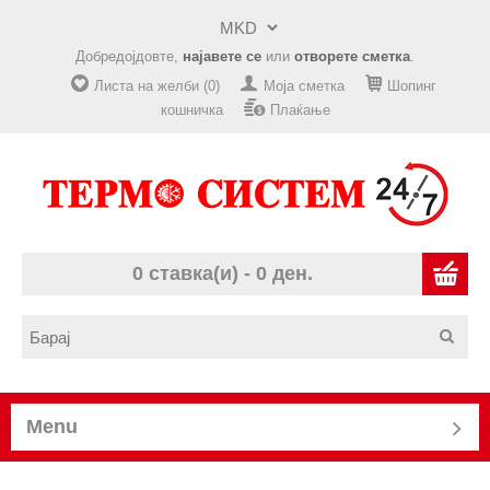
Добредојдовте,
најавете се
или
отворете сметка
.
Листа на желби (0)
Моја сметка
Шопинг
кошничка
Плаќање
0 ставка(и) - 0 ден.
Menu