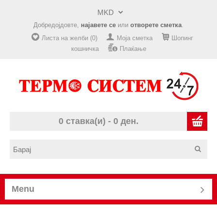
Добредојдовте,
најавете се
или
отворете сметка
.
Листа на желби (0)
Моја сметка
Шопинг
кошничка
Плаќање
0 ставка(и) - 0 ден.
Menu