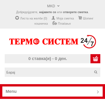
Добредојдовте,
најавете се
или
отворете сметка
.
Листа на желби (0)
Моја сметка
Шопинг
кошничка
Плаќање
0 ставка(и) - 0 ден.
Menu