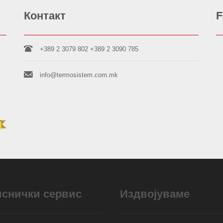
Контакт
F
+389 2 3079 802
+389 2 3090 785
info@termosistem.com.mk
иснички сервис
Издвојуваме