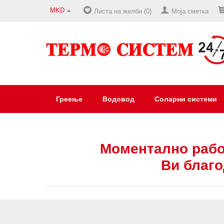
MKD
Листа на желби (0)
Моја сметка
Греење
Водовод
Соларни системи
Моментално рабо
Ви благо