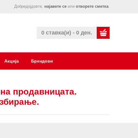
Добредојдовте,
најавете се
или
отворете сметка
.
0 ставка(и) - 0 ден.
Акција
Брендови
на продавницата.
азбирање.