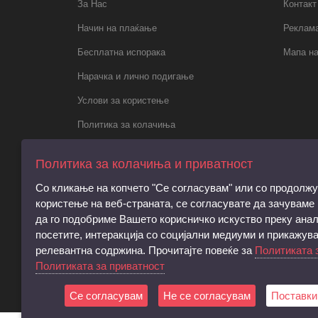
За Нас
Контакт
Начин на плаќање
Реклама
Бесплатна испорака
Мапа на
Нарачка и лично подигање
Услови за користење
Политика за колачиња
Политика за приватност
Политика за колачиња и приватност
Правила за електронски пораки,
Со кликање на копчето "Се согласувам" или со продолж
регистрација и права на субјектот
користење на веб-страната, се согласувате да зачуваме
Барање за запирање на обработката на
да го подобриме Вашето корисничко искуство преку анал
личните податоци
посетите, интеракција со социјални медиуми и прикажув
релевантна содржина. Прочитајте повеќе за
Политиката 
Услови и согласност за директен
Политиката за приватност
маркетинг
Се согласувам
Не се согласувам
Поставки