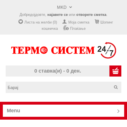
Добредојдовте,
најавете се
или
отворете сметка
.
Листа на желби (0)
Моја сметка
Шопинг
кошничка
Плаќање
0 ставка(и) - 0 ден.
Menu