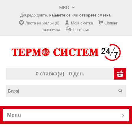
Добредојдовте,
најавете се
или
отворете сметка
.
Листа на желби (0)
Моја сметка
Шопинг
кошничка
Плаќање
0 ставка(и) - 0 ден.
Menu