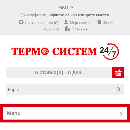
Добредојдовте,
најавете се
или
отворете сметка
.
Листа на желби (0)
Моја сметка
Шопинг
кошничка
Плаќање
0 ставка(и) - 0 ден.
Menu