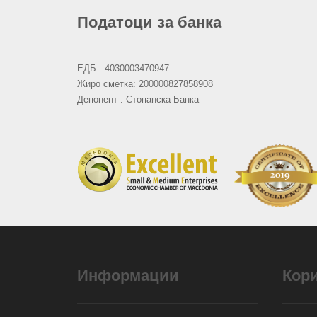
Податоци за банка
ЕДБ : 4030003470947
Жиро сметка: 200000827858908
Депонент : Стопанска Банка
Информации
Кор