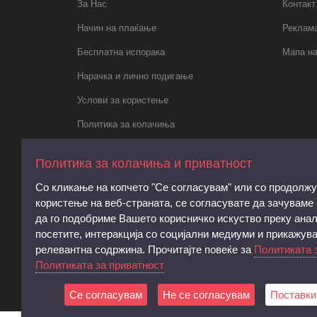
За Нас
Контакт
Начин на плаќање
Реклама
Бесплатна испорака
Мапа на
Нарачка и лично подигање
Услови за користење
Политика за колачиња
Политика за приватност
Политика за колачиња и приватност
Правила за електронски пораки,
Со кликање на копчето "Се согласувам" или со продолж
регистрација и права на субјектот
користење на веб-страната, се согласувате да зачуваме
Барање за запирање на обработката на
да го подобриме Вашето корисничко искуство преку анал
личните податоци
посетите, интеракција со социјални медиуми и прикажув
релевантна содржина. Прочитајте повеќе за
Политиката 
Услови и согласност за директен
Политиката за приватност
маркетинг
Се согласувам
Не се согласувам
Поставки