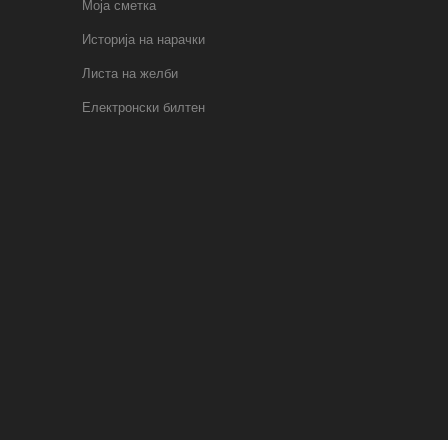
Моја сметка
Историја на нарачки
Листа на желби
Електронски билтен