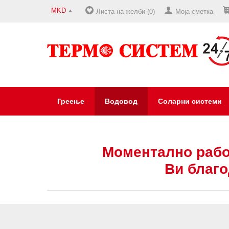
MKD
Листа на желби (0)
Моја сметка
Греење
Водовод
Соларни системи
Моментално рабо
Ви благо