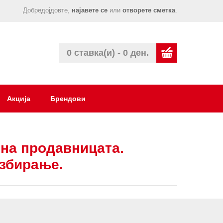
Добредојдовте,
најавете се
или
отворете сметка
.
0 ставка(и) - 0 ден.
Акција
Брендови
на продавницата.
азбирање.