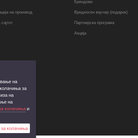
Брендови
ција на производ
Вредносен ваучер (подарок)
 сајтот
Партнерска програма
Акција
ување на
 колачиња за
иза на
ање на
за колачиња
и
 за колачиња