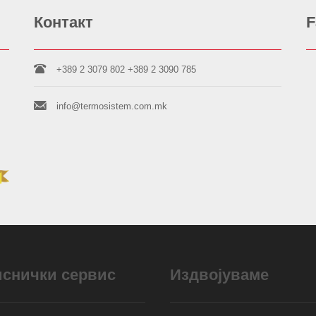
Контакт
F
+389 2 3079 802
+389 2 3090 785
info@termosistem.com.mk
иснички сервис
Издвојуваме