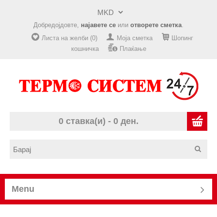
Добредојдовте,
најавете се
или
отворете сметка
.
Листа на желби (0)
Моја сметка
Шопинг
кошничка
Плаќање
0 ставка(и) - 0 ден.
Menu