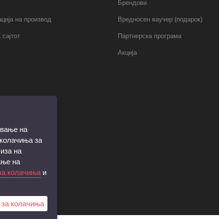
Брендови
ција на производ
Вредносен ваучер (подарок)
 сајтот
Партнерска програма
Акција
ување на
 колачиња за
иза на
ање на
за колачиња
и
 за колачиња