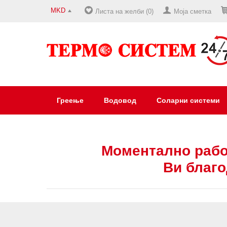
MKD
Листа на желби (0)
Моја сметка
Греење
Водовод
Соларни системи
Моментално рабо
Ви благо