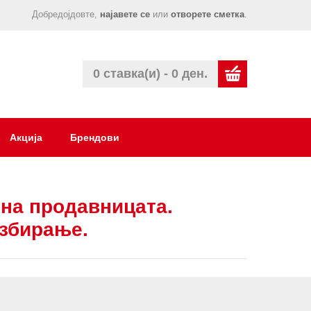
Добредојдовте,
најавете се
или
отворете сметка
.
0 ставка(и) - 0 ден.
Акција
Брендови
на продавницата.
азбирање.