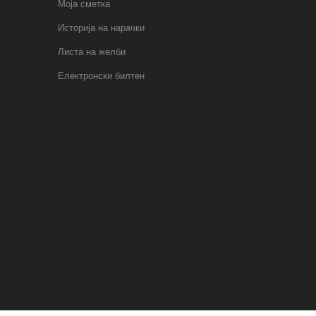
Моја сметка
Историја на нарачки
Листа на желби
Електронски билтен