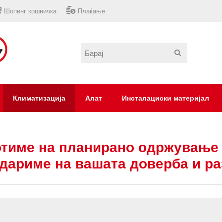
Шопинг кошничка
Плаќање
Климатизација
Алат
Инсталациски материјал
тиме на планирано одржување 
дариме на вашата доверба и р