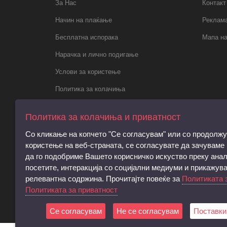
За Нас
Контакт
Начин на плаќање
Реклама
Бесплатна испорака
Мапа на
Нарачка и лично подигање
Услови за користење
Политика за колачиња
Политика за приватност
Политика за колачиња и приватност
Правила за електронски пораки,
Со кликање на копчето "Се согласувам" или со продолж
регистрација и права на субјектот
користење на веб-страната, се согласувате да зачуваме
Барање за запирање на обработката на
да го подобриме Вашето корисничко искуство преку анал
личните податоци
посетите, интеракција со социјални медиуми и прикажув
релевантна содржина. Прочитајте повеќе за
Политиката 
Услови и согласност за директен
Политиката за приватност
маркетинг
Се согласувам
Не се согласувам
Поставки