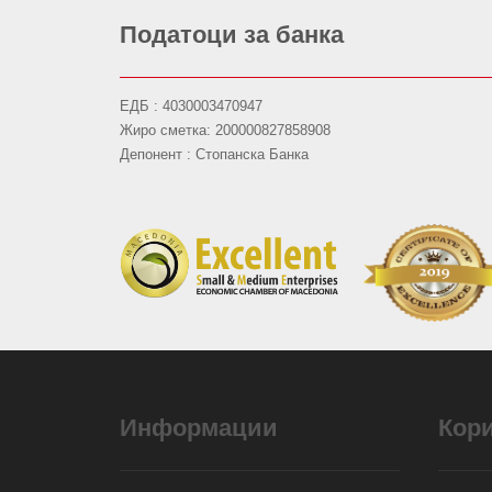
Податоци за банка
ЕДБ : 4030003470947
Жиро сметка: 200000827858908
Депонент : Стопанска Банка
Информации
Кор