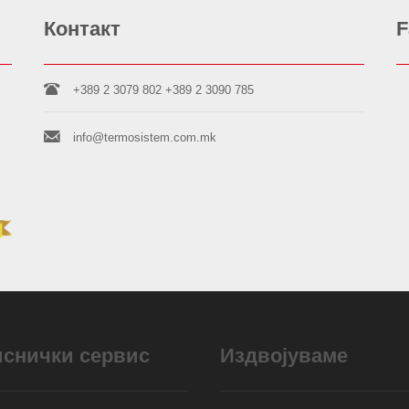
Контакт
F
+389 2 3079 802
+389 2 3090 785
info@termosistem.com.mk
иснички сервис
Издвојуваме