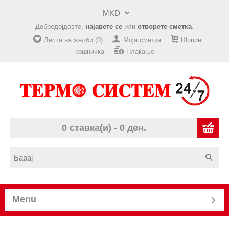
Добредојдовте,
најавете се
или
отворете сметка
.
Листа на желби (0)
Моја сметка
Шопинг
кошничка
Плаќање
0 ставка(и) - 0 ден.
Menu