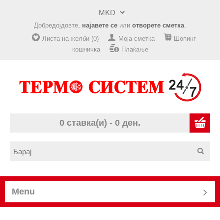
Добредојдовте,
најавете се
или
отворете сметка
.
Листа на желби (0)
Моја сметка
Шопинг
кошничка
Плаќање
0 ставка(и) - 0 ден.
Menu