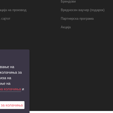
Брендови
ција на производ
Вредносен ваучер (подарок)
 сајтот
Партнерска програма
Акција
ување на
 колачиња за
иза на
ање на
за колачиња
и
 за колачиња