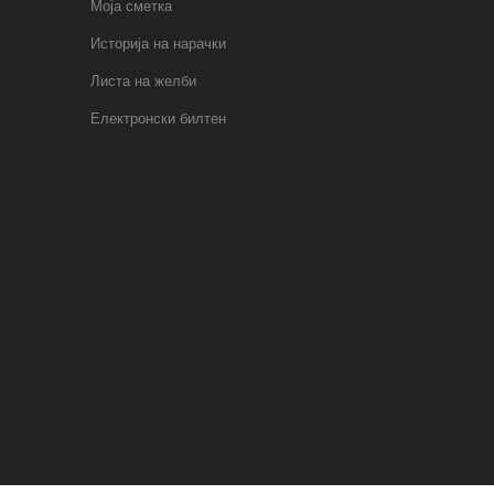
Моја сметка
Историја на нарачки
Листа на желби
Електронски билтен