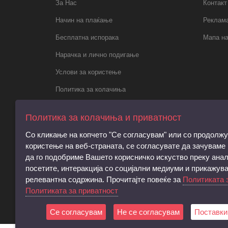
За Нас
Контакт
Начин на плаќање
Реклама
Бесплатна испорака
Мапа на
Нарачка и лично подигање
Услови за користење
Политика за колачиња
Политика за приватност
Политика за колачиња и приватност
Правила за електронски пораки,
Со кликање на копчето "Се согласувам" или со продолж
регистрација и права на субјектот
користење на веб-страната, се согласувате да зачуваме
Барање за запирање на обработката на
да го подобриме Вашето корисничко искуство преку анал
личните податоци
посетите, интеракција со социјални медиуми и прикажув
релевантна содржина. Прочитајте повеќе за
Политиката 
Услови и согласност за директен
Политиката за приватност
маркетинг
Се согласувам
Не се согласувам
Поставки