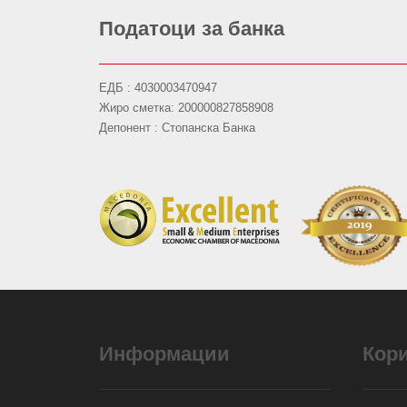
Податоци за банка
ЕДБ : 4030003470947
Жиро сметка: 200000827858908
Депонент : Стопанска Банка
Информации
Кор