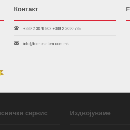
Контакт
F
+389 2 3079 802
+389 2 3090 785
info@termosistem.com.mk
иснички сервис
Издвојуваме