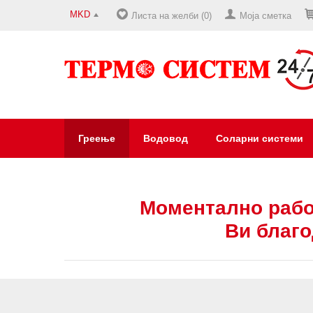
MKD
Листа на желби (0)
Моја сметка
Греење
Водовод
Соларни системи
Моментално рабо
Ви благо