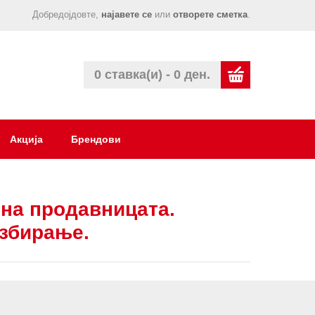
Добредојдовте,
најавете се
или
отворете сметка
.
0 ставка(и) - 0 ден.
Акција
Брендови
на продавницата.
азбирање.