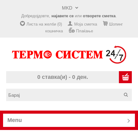
Добредојдовте,
најавете се
или
отворете сметка
.
Листа на желби (0)
Моја сметка
Шопинг
кошничка
Плаќање
0 ставка(и) - 0 ден.
Menu