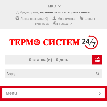
Добредојдовте,
најавете се
или
отворете сметка
.
Листа на желби (0)
Моја сметка
Шопинг
кошничка
Плаќање
0 ставка(и) - 0 ден.
Menu