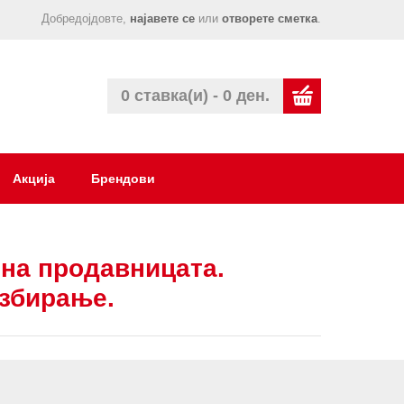
Добредојдовте,
најавете се
или
отворете сметка
.
0 ставка(и) - 0 ден.
Акција
Брендови
на продавницата.
азбирање.