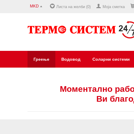
MKD
Листа на желби (0)
Моја сметка
Греење
Водовод
Соларни системи
Моментално рабо
Ви благо