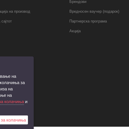
Брендови
ција на производ
Вредносен ваучер (подарок)
 сајтот
Партнерска програма
Акција
ување на
 колачиња за
иза на
ање на
за колачиња
и
 за колачиња