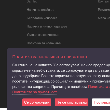
За Нас
Контакт
Начин на плаќање
Реклама
Бесплатна испорака
Мапа на
Нарачка и лично подигање
Услови за користење
Политика за колачиња
Политика за приватност
Политика за колачиња и приватност
Правила за електронски пораки,
Со кликање на копчето "Се согласувам" или со продолж
регистрација и права на субјектот
користење на веб-страната, се согласувате да зачуваме
Барање за запирање на обработката на
да го подобриме Вашето корисничко искуство преку анал
личните податоци
посетите, интеракција со социјални медиуми и прикажув
релевантна содржина. Прочитајте повеќе за
Политиката 
Услови и согласност за директен
Политиката за приватност
маркетинг
Се согласувам
Не се согласувам
Поставки