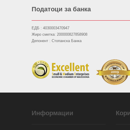
Податоци за банка
ЕДБ : 4030003470947
Жиро сметка: 200000827858908
Депонент : Стопанска Банка
Информации
Кор