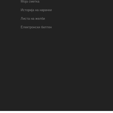
Моја сметка
Историја на нарачки
Листа на желби
Електронски билтен