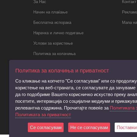
За Нас
Контакт
Начин на плаќање
Реклама
Бесплатна испорака
Мапа на
Нарачка и лично подигање
Услови за користење
Политика за колачиња
Политика за приватност
Политика за колачиња и приватност
Правила за електронски пораки,
Со кликање на копчето "Се согласувам" или со продолж
регистрација и права на субјектот
користење на веб-страната, се согласувате да зачуваме
Барање за запирање на обработката на
да го подобриме Вашето корисничко искуство преку анал
личните податоци
посетите, интеракција со социјални медиуми и прикажув
релевантна содржина. Прочитајте повеќе за
Политиката 
Услови и согласност за директен
Политиката за приватност
маркетинг
Се согласувам
Не се согласувам
Поставки