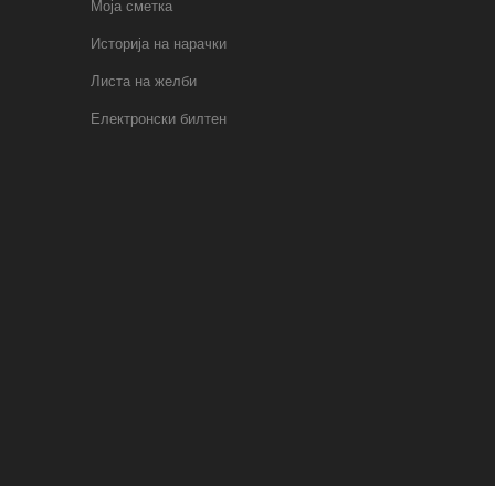
Моја сметка
Историја на нарачки
Листа на желби
Електронски билтен