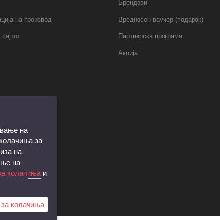
Брендови
ција на производ
Вредносен ваучер (подарок)
 сајтот
Партнерска програма
Акција
ување на
 колачиња за
иза на
ање на
за колачиња
и
 за колачиња