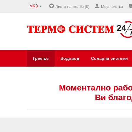
MKD
Листа на желби (0)
Моја сметка
Греење
Водовод
Соларни системи
Моментално рабо
Ви благо