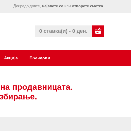
Добредојдовте,
најавете се
или
отворете сметка
.
0 ставка(и) - 0 ден.
Акција
Брендови
на продавницата.
азбирање.