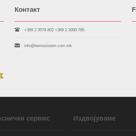
Контакт
F
+389 2 3079 802
+389 2 3090 785
info@termosistem.com.mk
иснички сервис
Издвојуваме