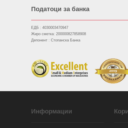
Податоци за банка
ЕДБ : 4030003470947
Жиро сметка: 200000827858908
Депонент : Стопанска Банка
Информации
Кор