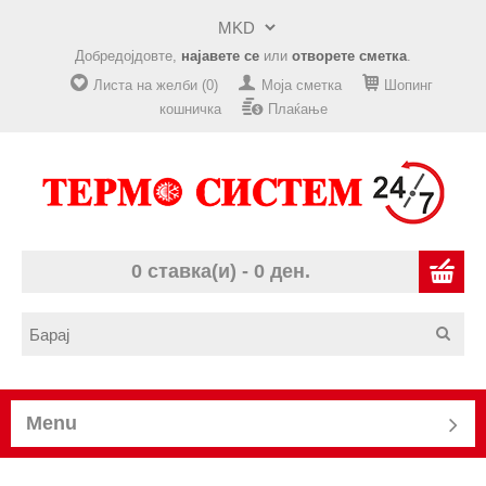
Добредојдовте,
најавете се
или
отворете сметка
.
Листа на желби (0)
Моја сметка
Шопинг
кошничка
Плаќање
0 ставка(и) - 0 ден.
Menu