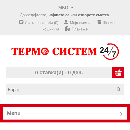
Добредојдовте,
најавете се
или
отворете сметка
.
Листа на желби (0)
Моја сметка
Шопинг
кошничка
Плаќање
0 ставка(и) - 0 ден.
Menu