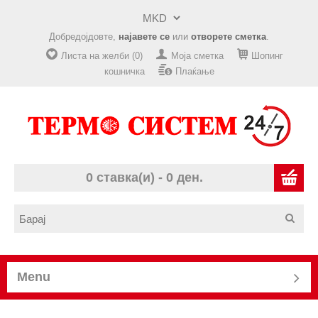
Добредојдовте,
најавете се
или
отворете сметка
.
Листа на желби (0)
Моја сметка
Шопинг
кошничка
Плаќање
0 ставка(и) - 0 ден.
Menu