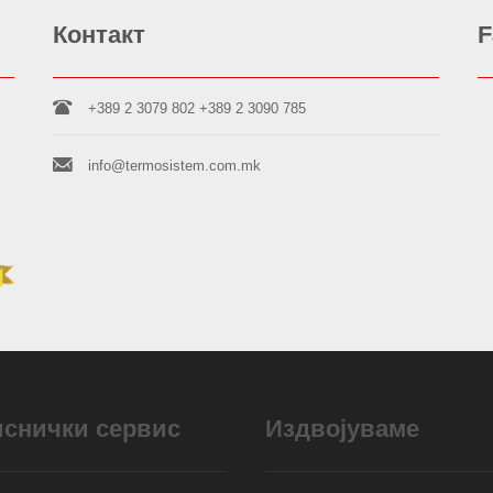
Контакт
F
+389 2 3079 802
+389 2 3090 785
info@termosistem.com.mk
иснички сервис
Издвојуваме