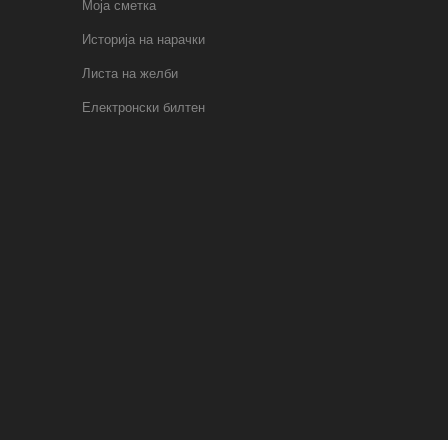
Моја сметка
Историја на нарачки
Листа на желби
Електронски билтен