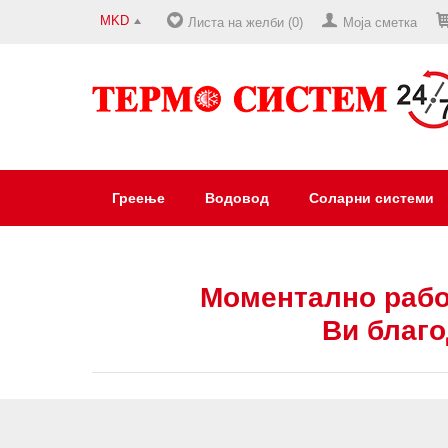
MKD
Листа на желби (0)
Моја сметка
Греење
Водовод
Соларни системи
Моментално рабо
Ви благо