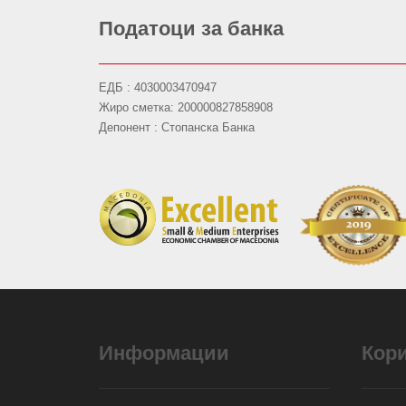
Податоци за банка
ЕДБ : 4030003470947
Жиро сметка: 200000827858908
Депонент : Стопанска Банка
Информации
Кор