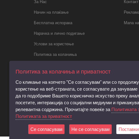
За Нас
Контакт
Начин на плаќање
Реклама
Бесплатна испорака
Мапа на
Нарачка и лично подигање
Услови за користење
Политика за колачиња
Политика за приватност
Политика за колачиња и приватност
Правила за електронски пораки,
Со кликање на копчето "Се согласувам" или со продолж
регистрација и права на субјектот
користење на веб-страната, се согласувате да зачуваме
Барање за запирање на обработката на
да го подобриме Вашето корисничко искуство преку анал
личните податоци
посетите, интеракција со социјални медиуми и прикажув
релевантна содржина. Прочитајте повеќе за
Политиката 
Услови и согласност за директен
Политиката за приватност
маркетинг
Се согласувам
Не се согласувам
Поставки