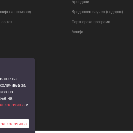
Брендови
ција на производ
Вредносен ваучер (подарок)
 сајтот
Партнерска програма
Акција
ување на
 колачиња за
иза на
ање на
за колачиња
и
 за колачиња