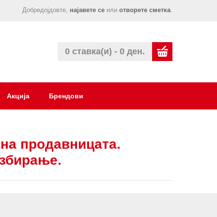
Добредојдовте,
најавете се
или
отворете сметка
.
0 ставка(и) - 0 ден.
Акција
Брендови
на продавницата.
азбирање.