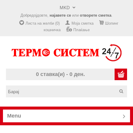
Добредојдовте,
најавете се
или
отворете сметка
.
Листа на желби (0)
Моја сметка
Шопинг
кошничка
Плаќање
0 ставка(и) - 0 ден.
Menu