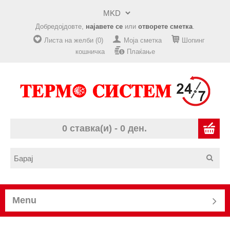
Добредојдовте,
најавете се
или
отворете сметка
.
Листа на желби (0)
Моја сметка
Шопинг
кошничка
Плаќање
0 ставка(и) - 0 ден.
Menu