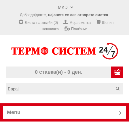
Добредојдовте,
најавете се
или
отворете сметка
.
Листа на желби (0)
Моја сметка
Шопинг
кошничка
Плаќање
0 ставка(и) - 0 ден.
Menu