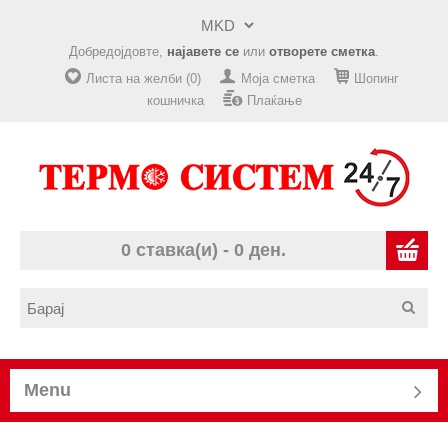
Добредојдовте,
најавете се
или
отворете сметка
.
Листа на желби (0)
Моја сметка
Шопинг
кошничка
Плаќање
0 ставка(и) - 0 ден.
Menu