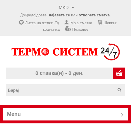
Добредојдовте,
најавете се
или
отворете сметка
.
Листа на желби (0)
Моја сметка
Шопинг
кошничка
Плаќање
0 ставка(и) - 0 ден.
Menu