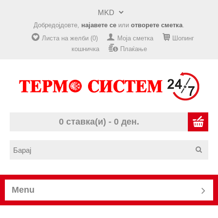
Добредојдовте,
најавете се
или
отворете сметка
.
Листа на желби (0)
Моја сметка
Шопинг
кошничка
Плаќање
0 ставка(и) - 0 ден.
Menu