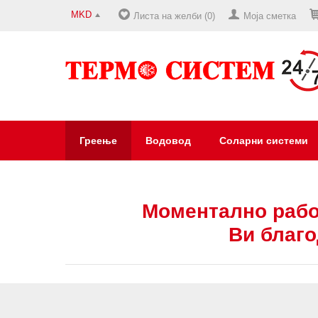
MKD
Листа на желби (0)
Моја сметка
Греење
Водовод
Соларни системи
Моментално рабо
Ви благо