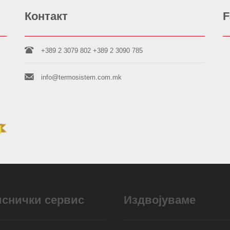
Контакт
F
+389 2 3079 802
+389 2 3090 785
info@termosistem.com.mk
иснички сервис
Издвојуваме