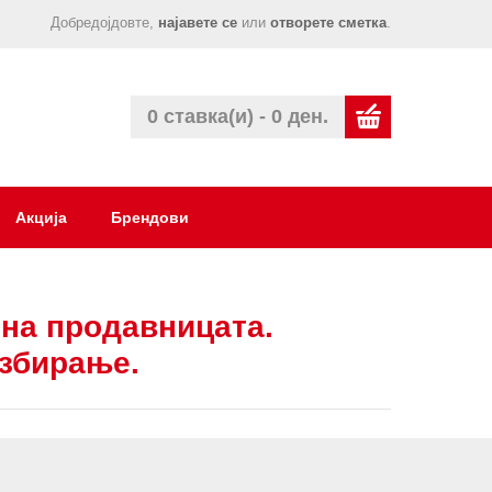
Добредојдовте,
најавете се
или
отворете сметка
.
0 ставка(и) - 0 ден.
Акција
Брендови
на продавницата.
азбирање.