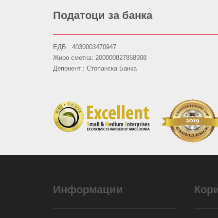
Податоци за банка
ЕДБ : 4030003470947
Жиро сметка: 200000827858908
Депонент : Стопанска Банка
Информации
Кор