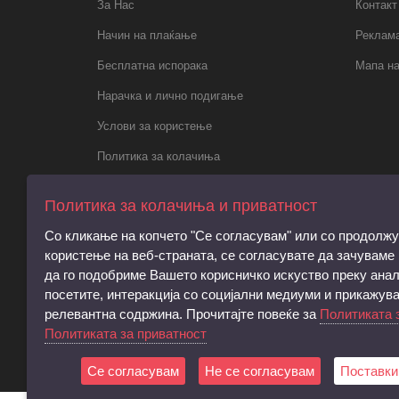
За Нас
Контакт
Начин на плаќање
Реклама
Бесплатна испорака
Мапа на
Нарачка и лично подигање
Услови за користење
Политика за колачиња
Политика за приватност
Политика за колачиња и приватност
Правила за електронски пораки,
Со кликање на копчето "Се согласувам" или со продолж
регистрација и права на субјектот
користење на веб-страната, се согласувате да зачуваме
Барање за запирање на обработката на
да го подобриме Вашето корисничко искуство преку анал
личните податоци
посетите, интеракција со социјални медиуми и прикажув
релевантна содржина. Прочитајте повеќе за
Политиката 
Услови и согласност за директен
Политиката за приватност
маркетинг
Се согласувам
Не се согласувам
Поставки