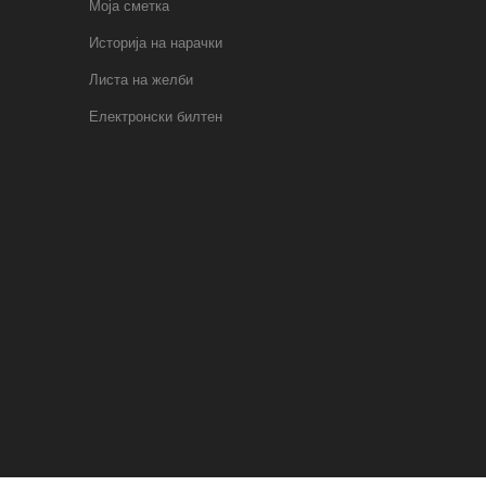
Моја сметка
Историја на нарачки
Листа на желби
Електронски билтен