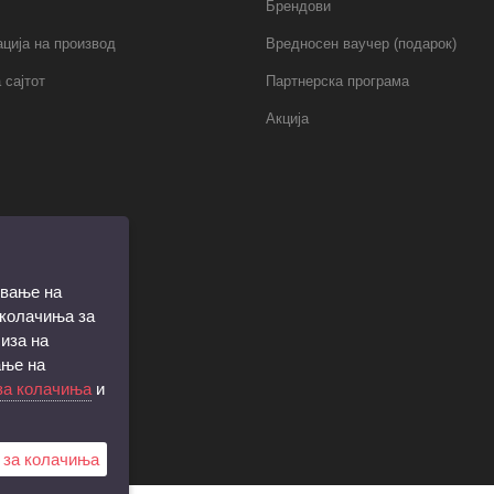
Брендови
ција на производ
Вредносен ваучер (подарок)
 сајтот
Партнерска програма
Акција
ување на
 колачиња за
иза на
ање на
за колачиња
и
 за колачиња