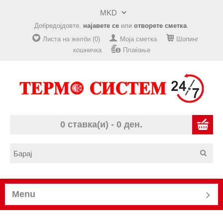
Добредојдовте,
најавете се
или
отворете сметка
.
Листа на желби (0)
Моја сметка
Шопинг
кошничка
Плаќање
0 ставка(и) - 0 ден.
Menu